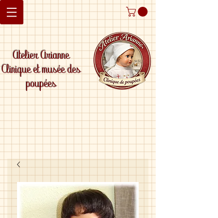
Atelier Arianne
Clinique et musée des
poupées