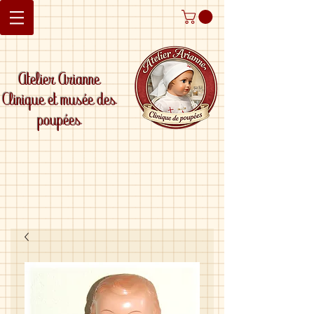
Atelier Arianne
Clinique et musée des
poupées