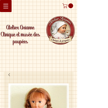
Atelier Arianne
Clinique et musée des
poupées