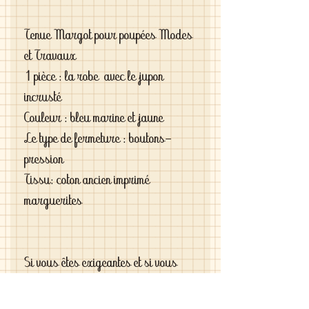
Tenue Margot pour poupées Modes
et Travaux
1 pièce : la robe avec le jupon
incrusté
Couleur : bleu marine et jaune
Le type de fermeture : boutons-
pression
Tissu: coton ancien imprimé
marguerites
Si vous êtes exigeantes et si vous
cherchez des vêtements de haute
qualité vous le trouverez chez moi .