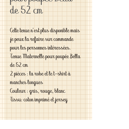
de 52 cm
Cette tenue n'est plus disponible mais
je peux la refaire sur commande
pour les personnes intéressées.
Tenue Maternelle pour poupée Bella
de 52 cm
2 pièces : la robe et le t-shirt à
manches longues
Couleur : gris, rouge, blanc
Tissu: coton imprimé et jersey
Si vous êtes exigeantes et si vous