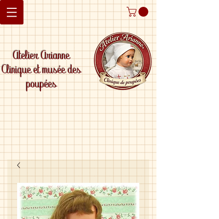
Atelier Arianne
Clinique et musée des
poupées