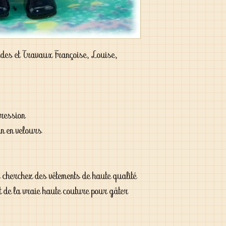
es et Travaux Françoise, Louise,
pression
an en velours
s cherchez des vêtements de haute qualité
t de la vraie haute couture pour gâter