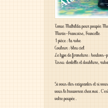
Tenue Mathilda pour poupée Mod
Marie-Francoise, Francette
1 pièce : la robe
Couleur : bleu ciel
Le type de fermeture : boutons-
Tissu: dentelle et doublure, rub
Si vous êtes exigeantes et si vou
vous le trouverez chez moi . C'es
votre poupée .