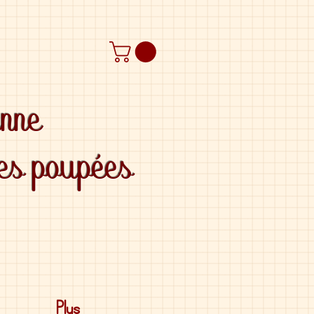
anne
des poupées
Plus