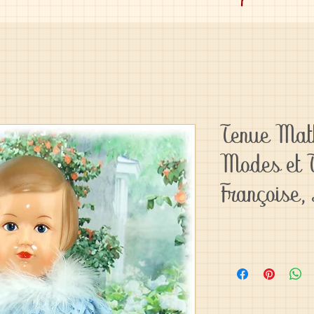
Tenue Math
Modes et 
Françoise, 