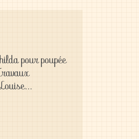
ilda pour poupée
Travaux
Louise...