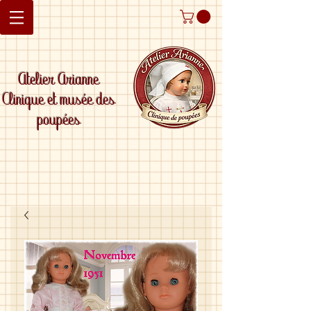
Atelier Arianne
Clinique et musée des
poupées