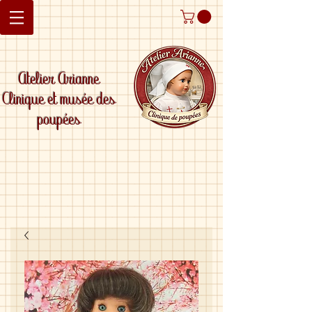
Atelier Arianne
Clinique et musée des
poupées