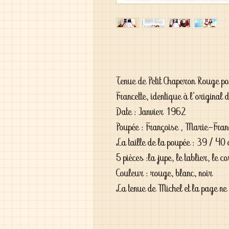
Tenue de Petit Chaperon Rouge p
Francette, identique à l'original 
Date : Janvier 1962
Poupée : Françoise , Marie-Franç
La taille de la poupée : 39 / 40
5 pièces :la jupe, le tablier, le c
Couleur : rouge, blanc, noir
La tenue de Michel et la page ne 