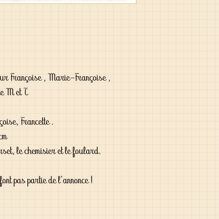
our Françoise , Marie-Françoise ,
de M et T
oise, Francette .
 cm
orset, le chemisier et le foulard.
font pas partie de l'annonce !