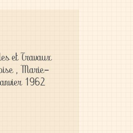
es et Travaux
oise , Marie-
Janvier 1962