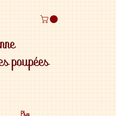
anne
des poupées
Plus