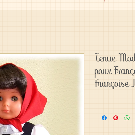
Tenue Mod
pour Franç
Françoise 