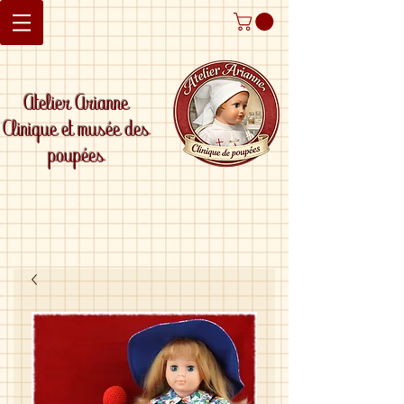
Atelier Arianne
Clinique et musée des
poupées