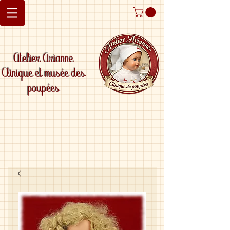
Atelier Arianne
Clinique et musée des
poupées