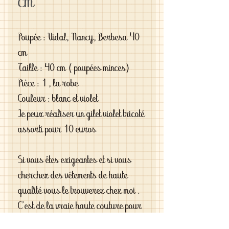
cm
Poupée : Vidal, Nancy, Berbesa 40
cm
Taille : 40 cm ( poupées minces)
Pièce : 1 , la robe
Couleur : blanc et violet
Je peux réaliser un gilet violet tricoté
assorti pour 10 euros
Si vous êtes exigeantes et si vous
cherchez des vêtements de haute
qualité vous le trouverez chez moi .
C'est de la vraie haute couture pour
gâter votre poupée .