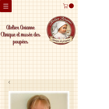
Atelier Arianne
Clinique et musée des
poupées