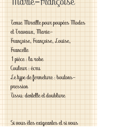
Marie-Françoise
Tenue Mireille pour poupées Modes
et Travaux, Marie-
Françoise, Françoise, Louise,
Francette
1 pièce : la robe
Couleur : écru
Le type de fermeture : boutons-
pression
Tissu: dentelle et doublure
Si vous êtes exigeantes et si vous
cherchez des vêtements de haute