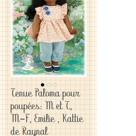
Tenue Paloma pour
poupées: M et T,
M-F, Emilie , Kattie
de Raynal