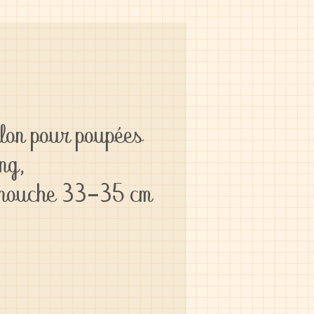
llon pour poupées
ing,
inouche 33-35 cm