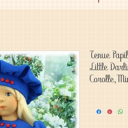
Tenue Papi
Little Darl
Corolle,M