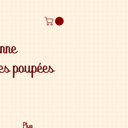
anne
des poupées
Plus