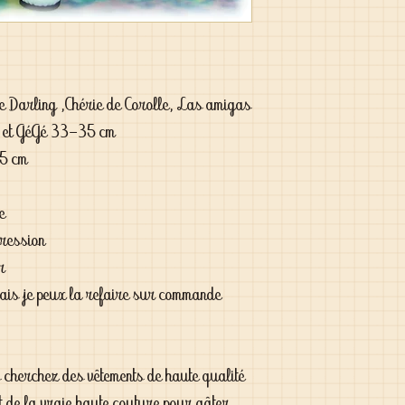
le Darling ,Chérie de Corolle, Las amigas
a et GéGé 33-35 cm
35 cm
ge
pression
er
 mais je peux la refaire sur commande
s cherchez des vêtements de haute qualité