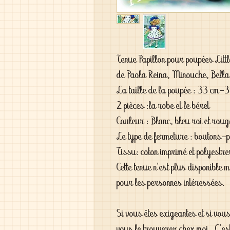
Tenue Papillon pour poupées Litt
de Paola Reina, Minouche, Bell
La taille de la poupée : 33 cm-
2 pièces :la robe et le béret
Couleur : Blanc, bleu roi et rou
Le type de fermeture : boutons-
Tissu: coton imprimé et polyestr
Cette tenue n'est plus disponible
pour les personnes intéressées.
Si vous êtes exigeantes et si vou