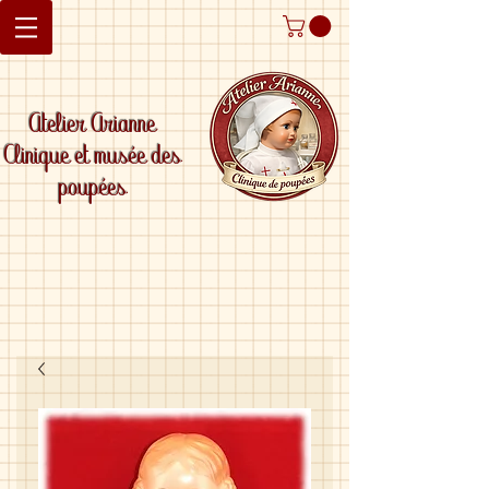
Atelier Arianne
Clinique et musée des
poupées