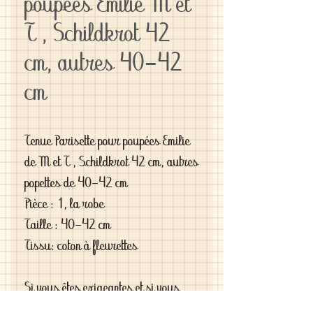
poupées Emilie M et
T , Schildkrot 42
cm, autres 40-42
cm
Tenue Parisette pour poupées Emilie
de M et T , Schildkrot 42 cm, autres
popettes de 40-42 cm
Pièce : 1, la robe
Taille : 40-42 cm
Tissu: coton à fleurettes
Si vous êtes exigeantes et si vous
cherchez des vêtements de haute