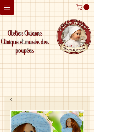
Atelier Arianne
Clinique et musée des
poupées