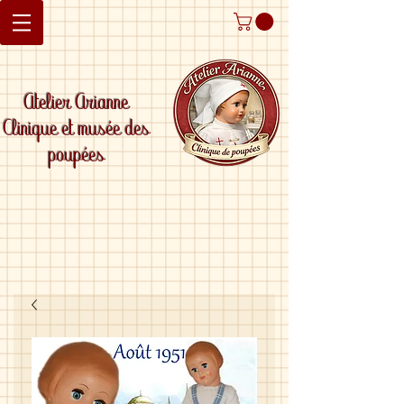
Atelier Arianne
Clinique et musée des
poupées