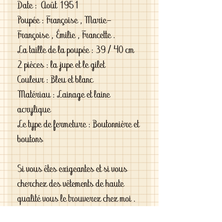
Date :  Août 1951

Poupée : Françoise , Marie-
Françoise , Émilie , Francette .

La taille de la poupée : 39 / 40 cm

2 pièces : la jupe et le gilet 

Couleur : Bleu et blanc

Matériau : Lainage et laine 
acrylique

Le type de fermeture : Boutonnière et 
boutons

Si vous êtes exigeantes et si vous 
cherchez des vêtements de haute 
qualité vous le trouverez chez moi . 
C'est de la vraie haute couture pour 