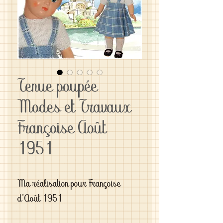
Tenue poupée
Modes et Travaux
Françoise Août
1951
Ma réalisation pour Françoise 
d'Août 1951
