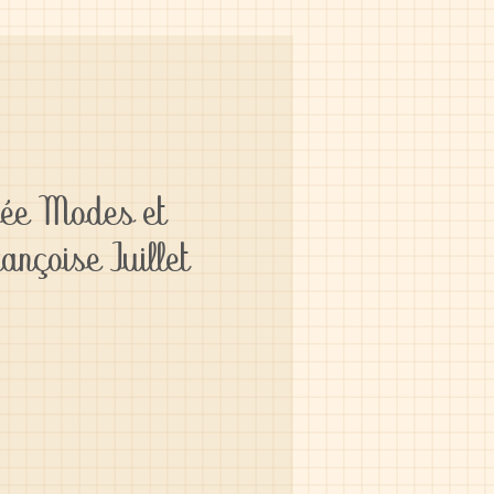
pée Modes et
ançoise Juillet