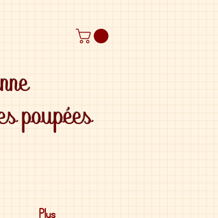
anne
des poupées
Plus