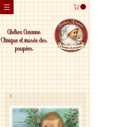
Atelier Arianne
Clinique et musée des
poupées