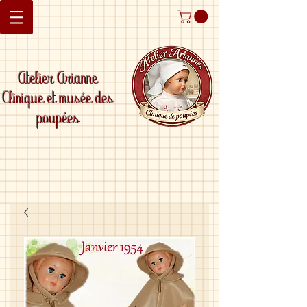
Atelier Arianne
Clinique et musée des
poupées