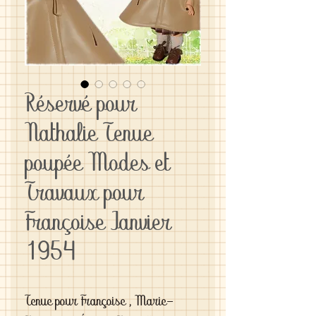
Réservé pour
Nathalie Tenue
poupée Modes et
Travaux pour
Françoise Janvier
1954
Tenue pour Françoise , Marie-