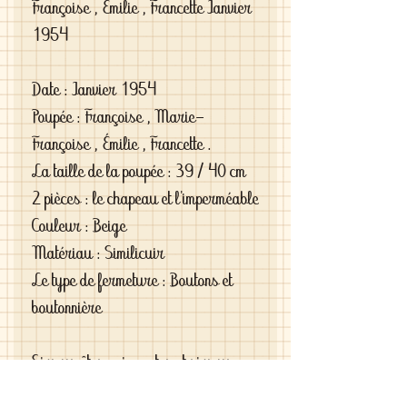
Françoise , Émilie , Francette Janvier 
1954

Date : Janvier 1954

Poupée : Françoise , Marie-
Françoise , Émilie , Francette .

La taille de la poupée : 39 / 40 cm

2 pièces : le chapeau et l’imperméable

Couleur : Beige

Matériau : Similicuir

Le type de fermeture : Boutons et 
boutonnière

Si vous êtes exigeantes et si vous 
cherchez des vêtements de haute 