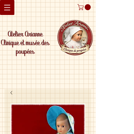
Atelier Arianne
Clinique et musée des
poupées