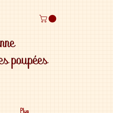
anne
des poupées
Plus