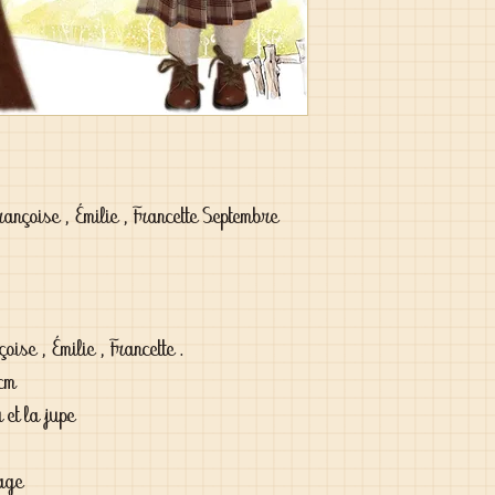
nçoise , Émilie , Francette Septembre 
se , Émilie , Francette .

cm

et la jupe

age
