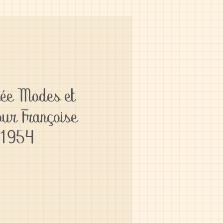
pée Modes et
ur Françoise
 1954