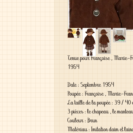
Tenue pour Françoise , Marie-Fra
1954

Date : Septembre 1954

Poupée : Françoise , Marie-Françoi
La taille de la poupée : 39 / 40 
3 pièces : le chapeau , le manteau 
Couleur : Brun

Matériau : Imitation daim et lain