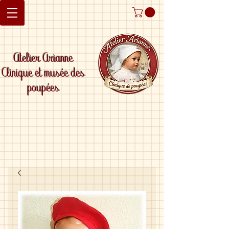
Atelier Arianne
Clinique et musée des
poupées