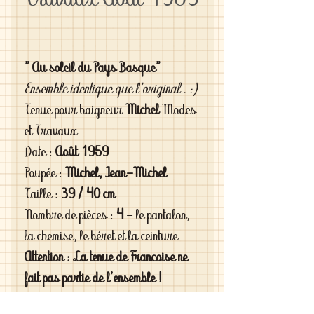
Travaux Août 1959
" Au soleil du Pays Basque"
Ensemble identique que l'original . :)
Tenue pour baigneur
Michel
Modes
et Travaux
Date :
Août 1959
Poupée :
Michel, Jean-Michel
Taille :
39 / 40 cm
Nombre de pièces :
4
- le pantalon,
la chemise, le béret et la ceinture
Attention : La tenue de Francoise ne
fait pas partie de l'ensemble !