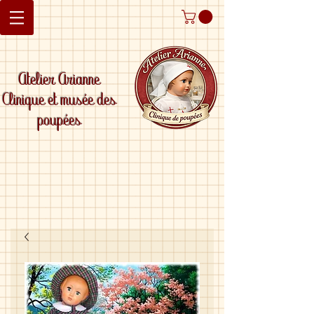
Atelier Arianne
Clinique et musée des
poupées