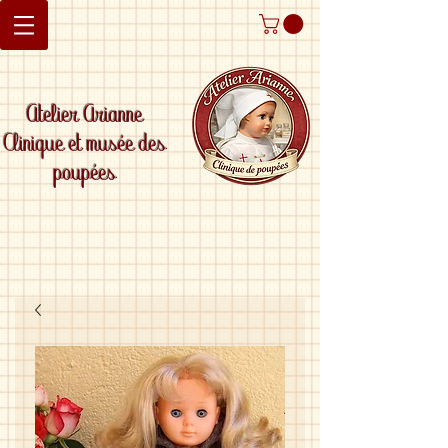
Atelier Arianne
Clinique et musée des
poupées