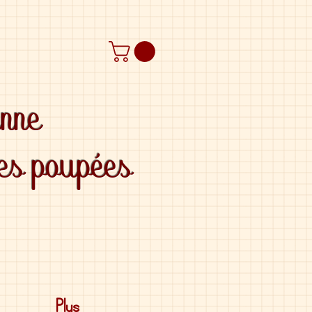
anne
des poupées
Plus