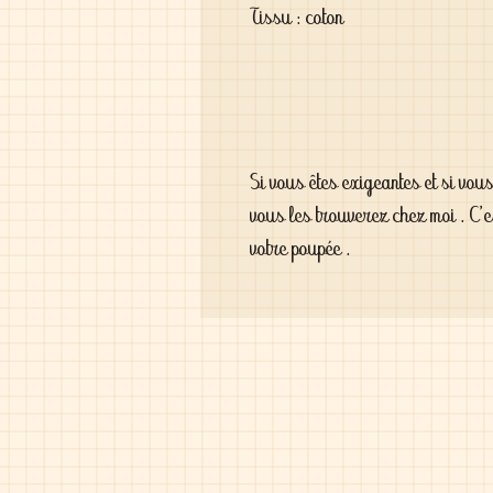
Tissu : coton
Si vous êtes exigeantes et si vou
vous les trouverez chez moi . C'
votre poupée .