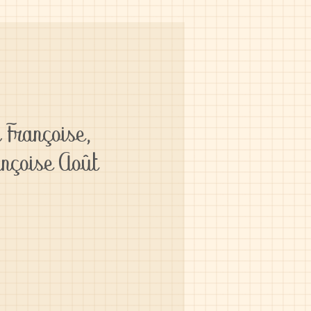
 Françoise,
nçoise Août