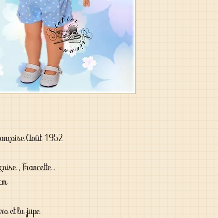
rançoise Août 1952
oise , Francette .
 cm
léro et la jupe