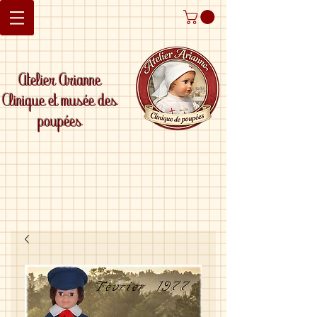
Atelier Arianne
Clinique et musée des
poupées