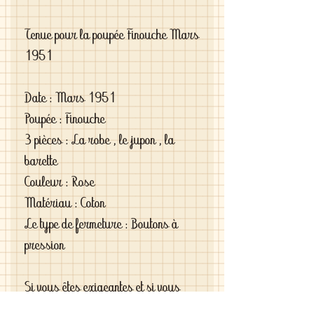
Tenue pour la poupée Finouche Mars 
1951

Date : Mars 1951

Poupée : Finouche

3 pièces : La robe , le jupon , la 
barette

Couleur : Rose

Matériau : Coton 

Le type de fermeture : Boutons à 
pression

Si vous êtes exigeantes et si vous 
cherchez des vêtements de haute 