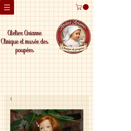
Atelier Arianne
Clinique et musée des
poupées