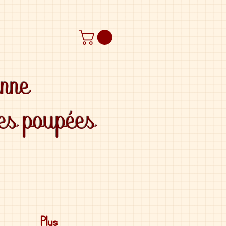
anne
des poupées
Plus