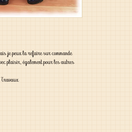
 mais je peux la refaire sur commande
vec plaisir, également pour les autres
t Travaux