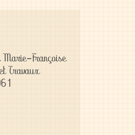
r Marie-Françoise
et Travaux
961