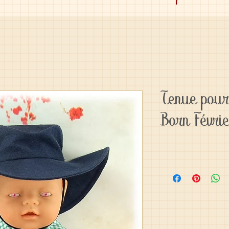
Tenue pou
Born Févr