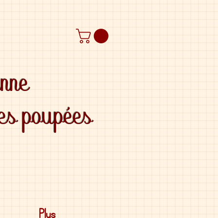
anne
des poupées
Plus