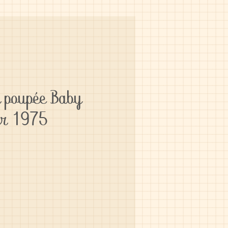
r poupée Baby
ier 1975