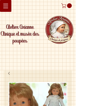
Atelier Arianne
Clinique et musée des
poupées