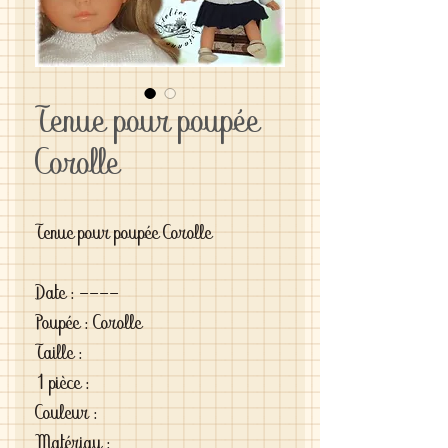
Tenue pour poupée
Corolle
Tenue pour poupée Corolle
Date : ----
Poupée : Corolle
Taille :
1 pièce : 
Couleur :
Matériau : 