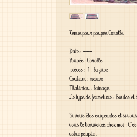
Tenue pour poupée Corolle
Date : ---
Poupée : Corolle
pièces : 1 , la jupe
Couleur : mauve
Matériau : lainage
Le type de fermeture : Bouton et 
Si vous êtes exigeantes et si vou
vous le trouverez chez moi . C'es
votre poupée .