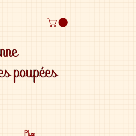
anne
des poupées
Plus