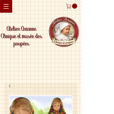
Atelier Arianne
Clinique et musée des
poupées