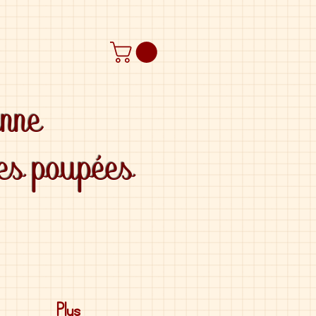
anne
des poupées
Plus