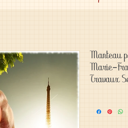
Manteau po
Marie-Fra
Travaux S