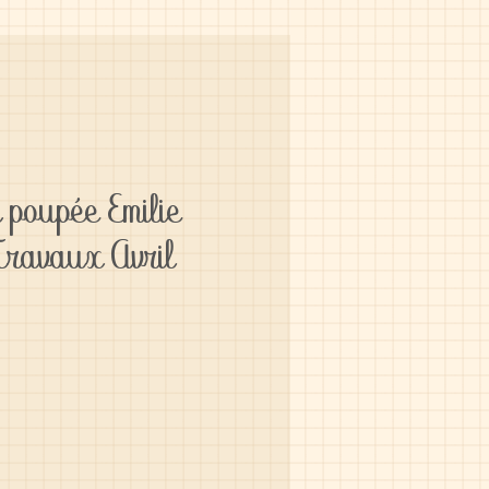
 poupée Emilie
ravaux Avril