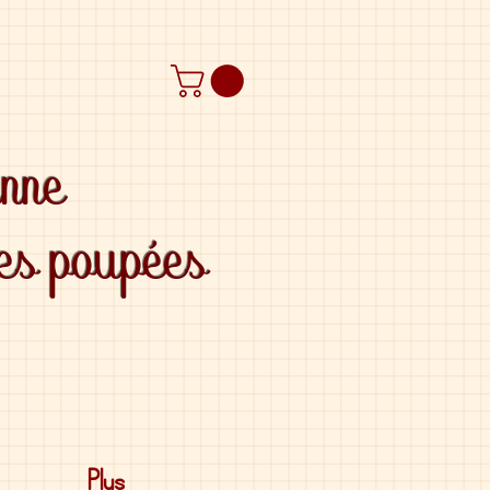
anne
des poupées
Plus