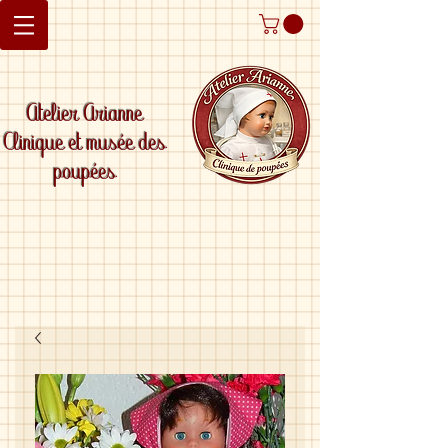
Atelier Arianne
Clinique et musée des
poupées