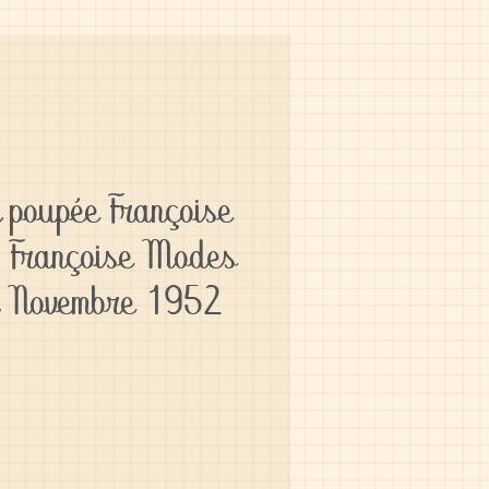
 poupée Françoise
- Françoise Modes
x Novembre 1952