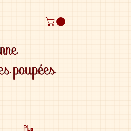
anne
des poupées
Plus