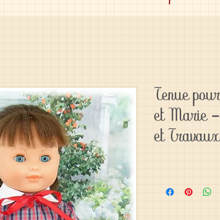
Tenue pour
et Marie 
et Travau