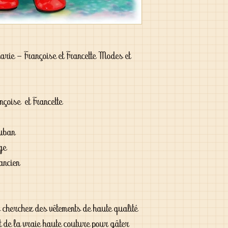
arie - Françoise et Francette Modes et
nçoise et Francette
ruban
uge
ancien
s cherchez des vêtements de haute qualité
t de la vraie haute couture pour gâter