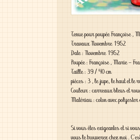
Tenue pour poupée Françoise , M
Travaux Novembre 1952
Date : Novembre 1952
Poupée : Françoise , Marie - Fra
Taille : 39 / 40 cm
pièces : 3 , le jupe, le haut et le 
Couleur : carreaux bleus et ro
Matériau : coton avec polyester 
Si vous êtes exigeantes et si vou
vous le trouverez chez moi . C'es