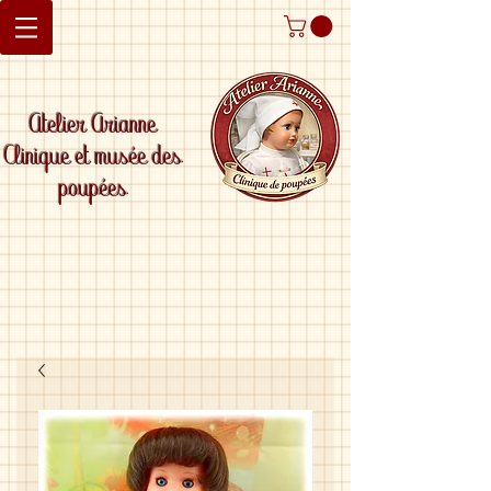
Atelier Arianne
Clinique et musée des
poupées