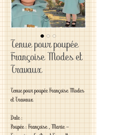
Tenue pour poupée
Françoise Modes et
Travaux
Tenue pour poupée Françoise Modes
et Travaux
Date :
Poupée : Françoise , Marie -