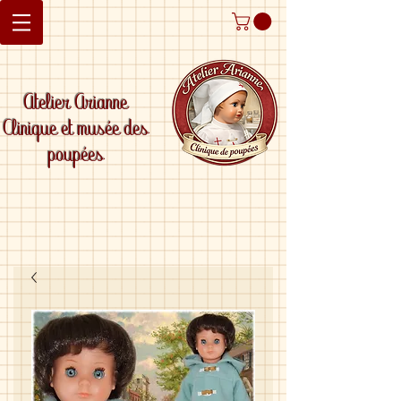
Atelier Arianne
Clinique et musée des
poupées