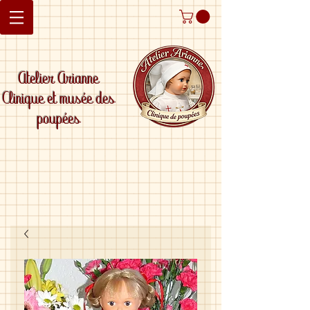
Atelier Arianne
Clinique et musée des
poupées