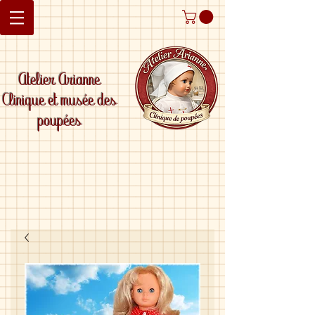
Atelier Arianne
Clinique et musée des
poupées