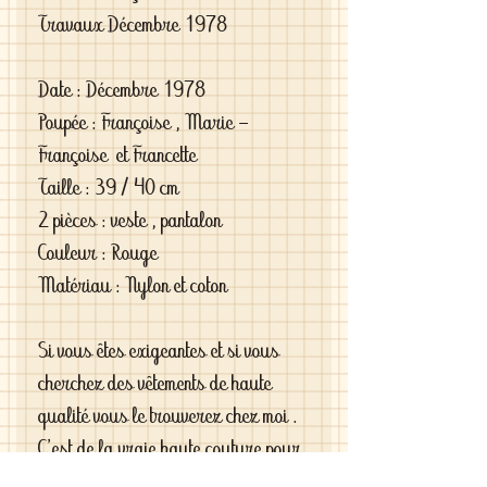
Travaux Décembre 1978
Date : Décembre 1978
Poupée : Françoise , Marie -
Françoise et Francette
Taille : 39 / 40 cm
2 pièces : veste , pantalon
Couleur : Rouge
Matériau : Nylon et coton
Si vous êtes exigeantes et si vous
cherchez des vêtements de haute
qualité vous le trouverez chez moi .
C'est de la vraie haute couture pour
gâter votre poupée .