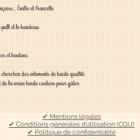
oise , Émilie et Francette

e pull et le bandeau

es et boutons

s cherchez des vêtements de haute qualité 
t de la vraie haute couture pour gâter 
✔ Mentions légales
✔ Conditions générales d’utilisation (CGU)
✔ Politique de confidentialité