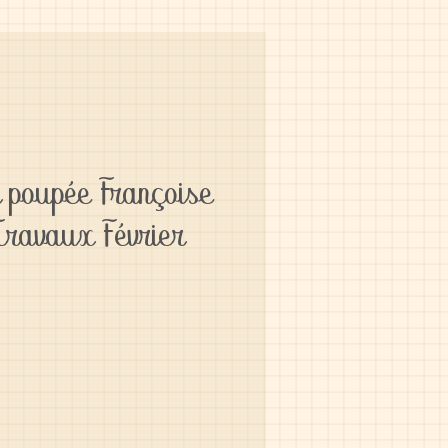
 poupée Françoise
ravaux Février