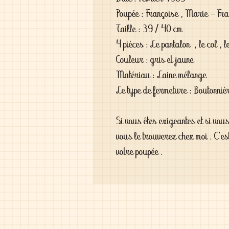
Poupée : Françoise , Marie - Franç
Taille : 39 / 40 cm

4 pièces : Le pantalon  , le col , l
Couleur : gris et jaune

Matériau : Laine mélange

Le type de fermeture : Boutonnièr
Si vous êtes exigeantes et si vou
vous le trouverez chez moi . C'es
votre poupée .