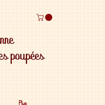
anne
des poupées
Plus