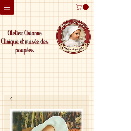
Atelier Arianne
Clinique et musée des
poupées