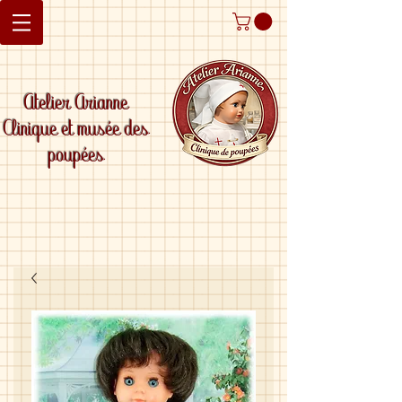
Atelier Arianne
Clinique et musée des
poupées