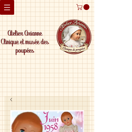
Atelier Arianne
Clinique et musée des
poupées