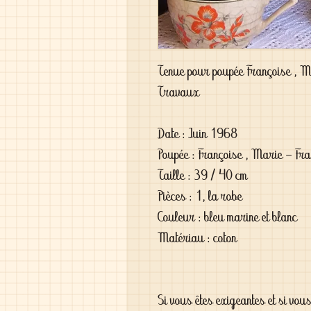
Tenue pour poupée Françoise , M
Travaux
Date : Juin 1968
Poupée : Françoise , Marie - Fran
Taille : 39 / 40 cm
Pièces : 1, la robe
Couleur : bleu marine et blanc
Matériau : coton
Si vous êtes exigeantes et si vou