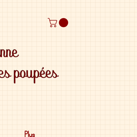
anne
des poupées
Plus