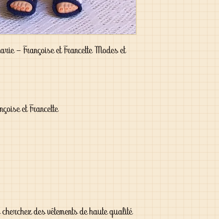
arie - Françoise et Francette Modes et
çoise et Francette
s cherchez des vêtements de haute qualité