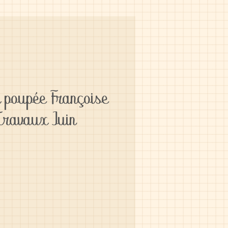
 poupée Françoise
Travaux Juin