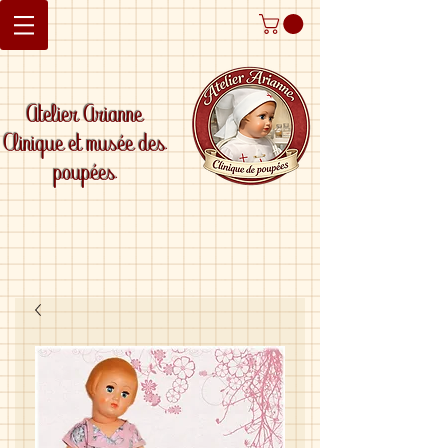
Atelier Arianne
Clinique et musée des
poupées