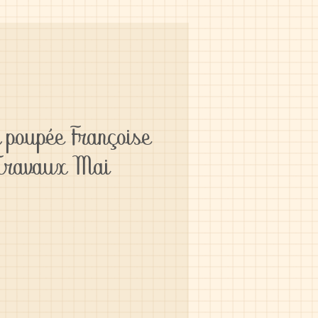
 poupée Françoise
Travaux Mai