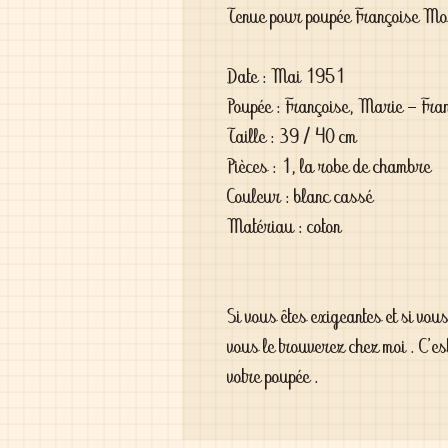
Tenue pour poupée Françoise M
Date : Mai 1951
Poupée : Françoise, Marie - Fran
Taille : 39 / 40 cm
Pièces : 1, la robe de chambre
Couleur : blanc cassé
Matériau : coton
Si vous êtes exigeantes et si vou
vous le trouverez chez moi . C'es
votre poupée .