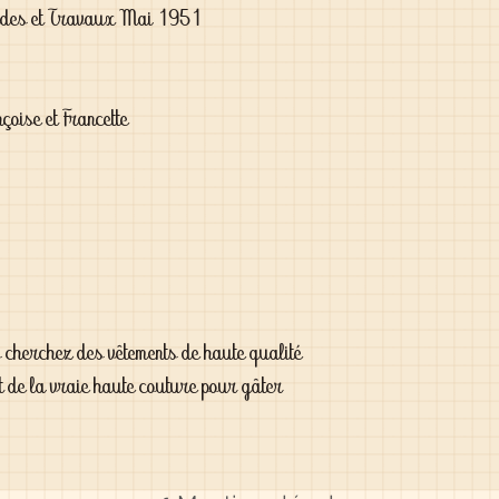
odes et Travaux Mai 1951
çoise et Francette
s cherchez des vêtements de haute qualité
t de la vraie haute couture pour gâter