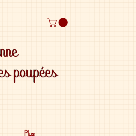
anne
des poupées
Plus