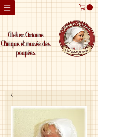
Atelier Arianne
Clinique et musée des
poupées