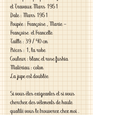
et Travaux Mars 1951
Date : Mars 1951
Poupée : Françoise , Marie -
Françoise et Francette
Taille : 39 / 40 cm
Pièces : 1, la robe
Couleur : blanc et rose fushia
Matériau : coton
La jupe est doublée
Si vous êtes exigeantes et si vous
cherchez des vêtements de haute
qualité vous le trouverez chez moi .
C'est de la vraie haute couture pour
gâter votre poupée .