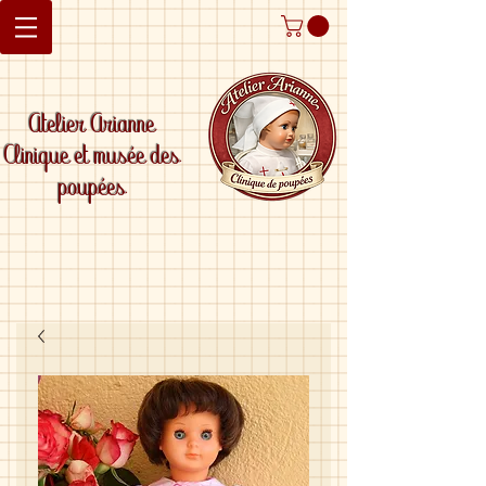
Atelier Arianne
Clinique et musée des
poupées