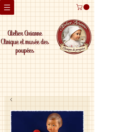
Atelier Arianne
Clinique et musée des
poupées